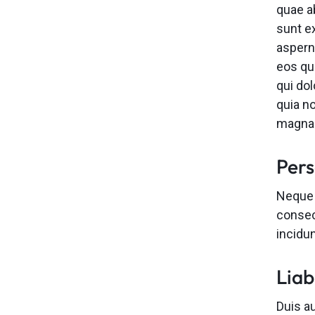
quae ab
sunt e
aspern
eos qu
qui dol
quia n
magnam
Pers
Neque 
consec
incidu
Liab
Duis au