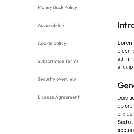
Money Back Policy
Intr
Accessibility
Lorem 
Cookie policy
eiusmo
ad mini
Subscription Terms
aliqui
Security overview
Gen
License Agreement
Duis au
dolore 
proiden
Sed ut
accusa