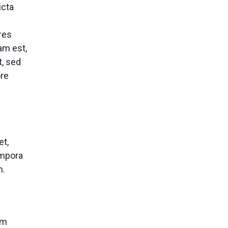
icta
res
am est,
t, sed
ore
et,
empora
m.
um