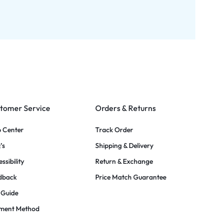
tomer Service
Orders & Returns
p Center
Track Order
’s
Shipping & Delivery
ssibility
Return & Exchange
dback
Price Match Guarantee
 Guide
ment Method