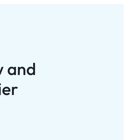
w and
ier