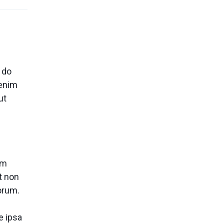
d do
 enim
ut
um
t non
borum.
e ipsa