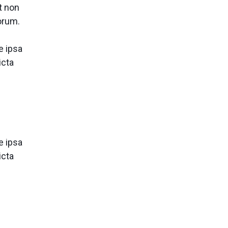
t non
borum.
e ipsa
icta
e ipsa
icta