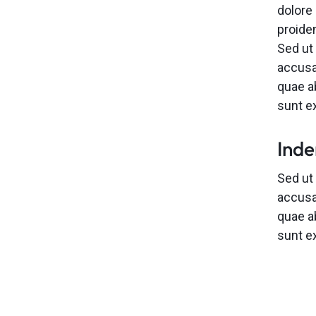
dolore 
proiden
Sed ut
accusa
quae ab
sunt e
Ind
Sed ut
accusa
quae ab
sunt e